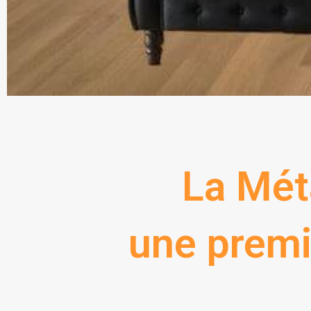
La Mét
une premi