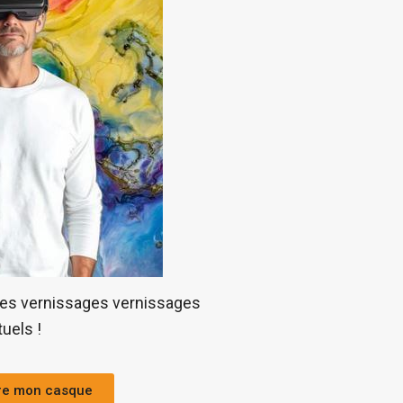
des vernissages vernissages
tuels !
re mon casque