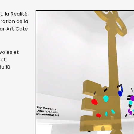
, la Réalité
ration de la
ar Art Gate
voles et
cet
du 18